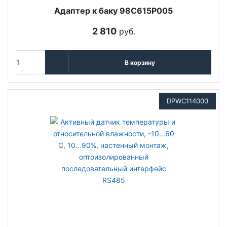
Адаптер к баку 98C615P005
2 810
руб.
В корзину
DPWC114000