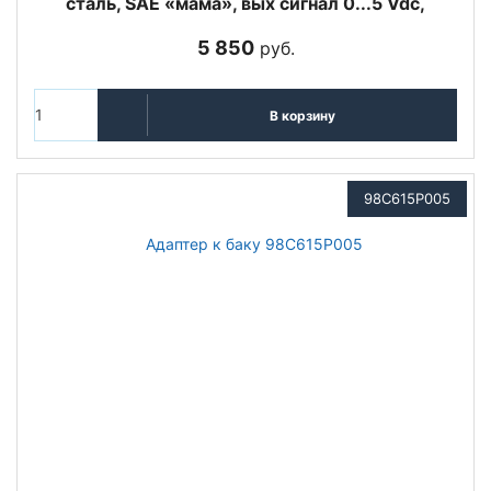
сталь, SAE «мама», вых сигнал 0...5 Vdc,
5 850
руб.
В корзину
98C615P005