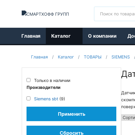
Поиск
Главная
Каталог
О компании
До
Главная
/
Каталог
/
ТОВАРЫ
/
SIEMENS
Да
Только в наличии
Производители
Датчи
Siemens sbt
(9)
скомп
повер
Применить
Сбросить