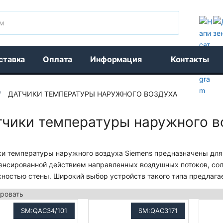
Поиск
ставка
Оплата
Информация
Контакты
/
ДАТЧИКИ ТЕМПЕРАТУРЫ НАРУЖНОГО ВОЗДУХА
тчики температуры наружного в
ки температуры наружного воздуха Siemens предназначены дл
енсированной действием направленных воздушных потоков, сол
хностью стены. Широкий выбор устройств такого типа предлаг
SM:QAC34/101
SM:QAC3171