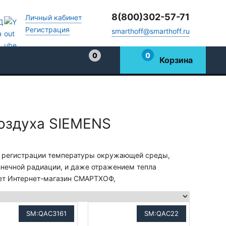
8(800)302-57-71
Личный кабинет
Регистрация
smarthoff@smarthoff.ru
0
0
Корзина
Избранное
оздуха SIEMENS
я регистрации температуры окружающей среды,
нечной радиации, и даже отражением тепла
ает Интернет-магазин СМАРТХОФ,
SM:QAC3161
SM:QAC22