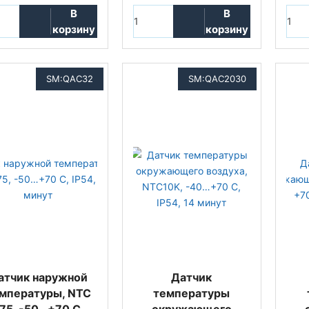
В
В
корзину
корзину
SM:QAC32
SM:QAC2030
атчик наружной
Датчик
мпературы, NTC
температуры