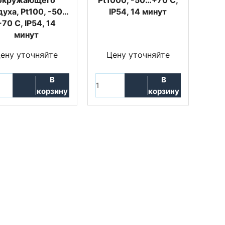
окружающего
Pt1000, -50…+70 С,
духа, Pt100, -50…
IP54, 14 минут
+70 С, IP54, 14
минут
ену уточняйте
Цену уточняйте
В
В
корзину
корзину