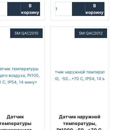
В
В
корзину
корзину
SM:QAC2010
SM:QAC2012
Датчик
Датчик наружной
температуры
температуры,