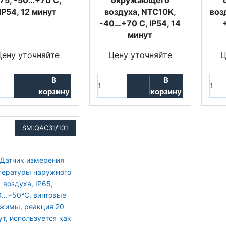
75, -50…+70 С,
окружающего
IP54, 12 минут
воздуха, NTC10K,
воз
-40…+70 С, IP54, 14
минут
Цену уточняйте
Цену уточняйте
Ц
В
В
корзину
корзину
SM:QAC31/101