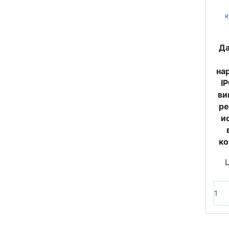
Да
на
IP
ви
ре
и
ко