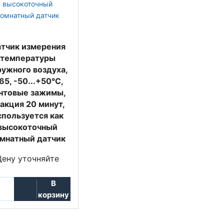
тчик измерения
температуры
ружного воздуха,
65, -50...+50°C,
нтовые зажимы,
акция 20 минут,
спользуется как
высокоточный
мнатный датчик
Цену уточняйте
В
корзину