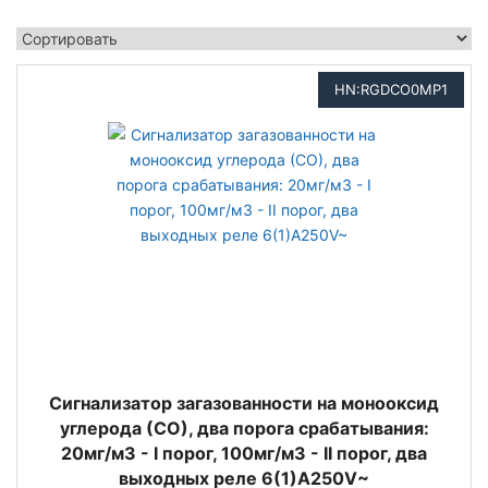
HN:RGDCO0MP1
Сигнализатор загазованности на монооксид
углерода (СО), два порога срабатывания:
20мг/м3 - I порог, 100мг/м3 - II порог, два
выходных реле 6(1)А250V~