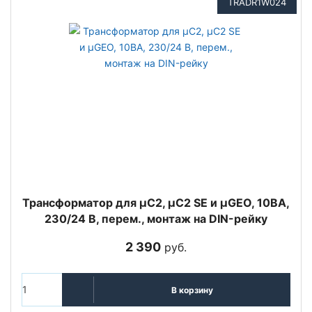
TRADR1W024
Трансформатор для µC2, µC2 SE и µGEO, 10ВА,
230/24 В, перем., монтаж на DIN-рейку
2 390
руб.
В корзину