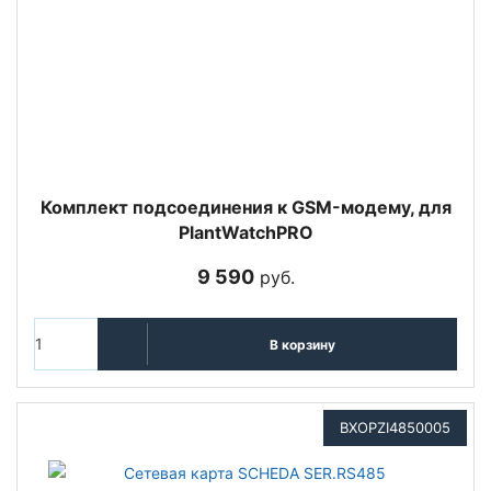
Комплект подсоединения к GSM-модему, для
PlantWatchPRO
9 590
руб.
В корзину
BXOPZI4850005