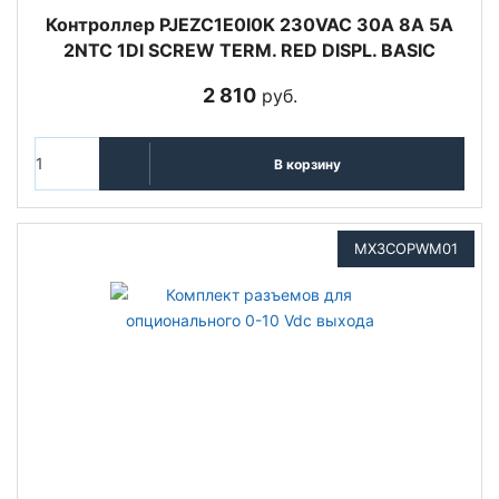
Контроллер PJEZC1E0I0K 230VAC 30A 8A 5A
2NTC 1DI SCREW TERM. RED DISPL. BASIC
2 810
руб.
В корзину
MX3COPWM01