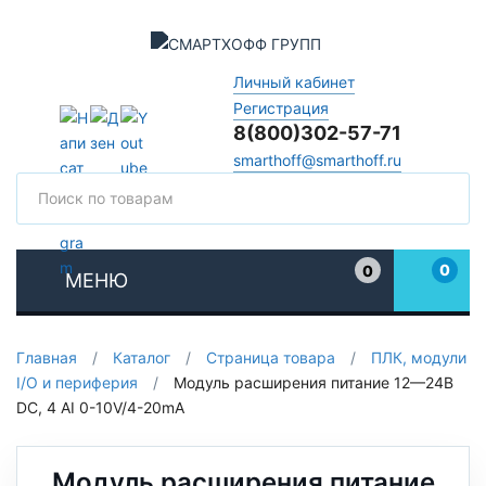
Личный кабинет
Регистрация
8(800)302-57-71
smarthoff@smarthoff.ru
Поиск
Поис
0
0
МЕНЮ
Избранное
Главная
/
Каталог
/
Страница товара
/
ПЛК, модули
I/O и периферия
/
Модуль расширения питание 12—24В
DC, 4 AI 0-10V/4-20mA
Модуль расширения питание