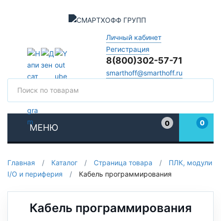
Личный кабинет
Регистрация
8(800)302-57-71
smarthoff@smarthoff.ru
Поиск
Поис
0
0
МЕНЮ
Избранное
Главная
/
Каталог
/
Страница товара
/
ПЛК, модули
I/O и периферия
/
Кабель программирования
Кабель программирования