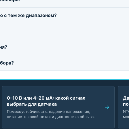
ю с тем же диапазоном?
ия?
дбора?
0–10 В или 4–20 мА: какой сигнал
Да
выбрать для датчика
по
Помехоустойчивость, падение напряжения,
NT
питание токовой петли и диагностика обрыва.
мо