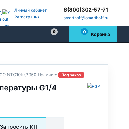
8(800)302-57-71
Личный кабинет
Регистрация
smarthoff@smarthoff.ru
0
0
Корзина
Избранное
CO NTC10k (3950)
Наличие:
Под заказ
пературы G1/4
Запросить КП