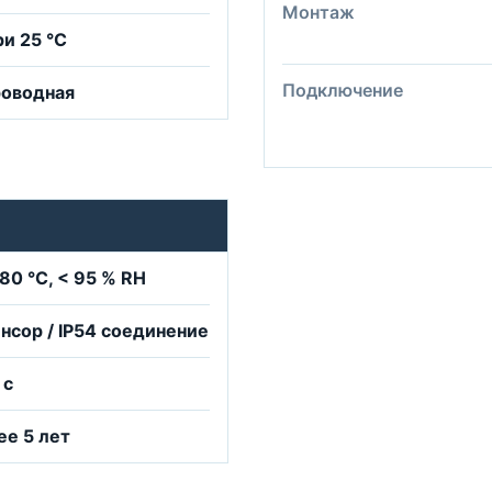
Монтаж
ри 25 °C
Подключение
роводная
+80 °C, < 95 % RH
енсор / IP54 соединение
 с
ее 5 лет