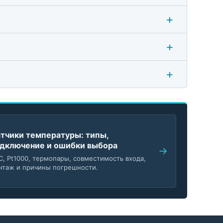
тчики температуры: типы,
дключение и ошибки выбора
C, Pt1000, термопары, совместимость входа,
нтаж и причины погрешности.