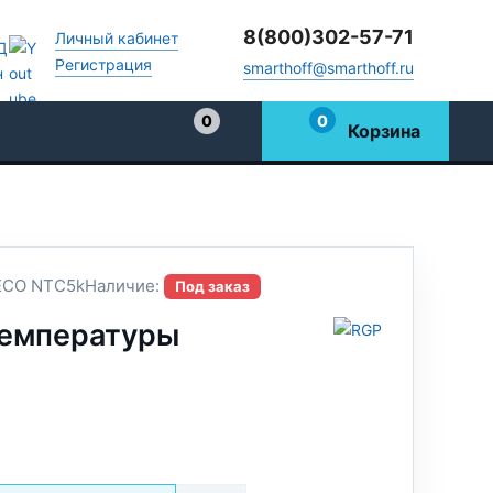
8(800)302-57-71
Личный кабинет
Регистрация
smarthoff@smarthoff.ru
0
0
Корзина
Избранное
ECO NTC5k
Наличие:
Под заказ
температуры