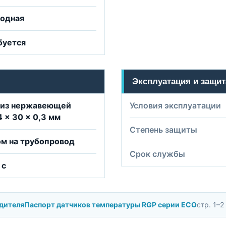
водная
буется
Эксплуатация и защит
 из нержавеющей
Условия эксплуатации
4 × 30 × 0,3 мм
Степень защиты
м на трубопровод
Срок службы
 с
дителя
Паспорт датчиков температуры RGP серии ECO
стр. 1–2