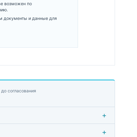
ве возможен по
нию.
м документы и данные для
 до согласования