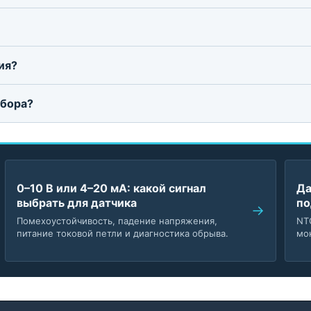
ия?
дбора?
0–10 В или 4–20 мА: какой сигнал
Да
выбрать для датчика
по
Помехоустойчивость, падение напряжения,
NT
питание токовой петли и диагностика обрыва.
мо