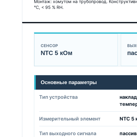
Монтаж: хомутом на трубопровод. Конструктивно
°C, < 95 % RH.
СЕНСОР
ВЫХ
NTC 5 кОм
па
Основные параметры
Тип устройства
наклад
темпе
Измерительный элемент
NTC 5
Тип выходного сигнала
пассив