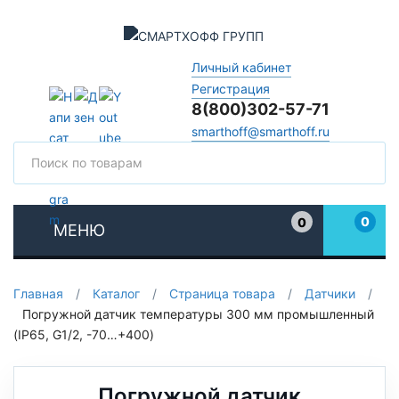
Личный кабинет
Регистрация
8(800)302-57-71
smarthoff@smarthoff.ru
Поиск
Поис
0
0
МЕНЮ
Избранное
Главная
/
Каталог
/
Страница товара
/
Датчики
/
Погружной датчик температуры 300 мм промышленный
(IP65, G1/2, -70…+400)
Погружной датчик