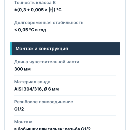
Точность класса B
±(0,3 + 0,005 × |t|) °C
Долговременная стабильность
< 0,05 °C в год
Монтаж и конструкция
Длина чувствительной части
300 мм
Материал зонда
AISI 304/316, Ø 6 мм
Резьбовое присоединение
G1/2
Монтаж
в бобышку или гильзу; резьба G1/2