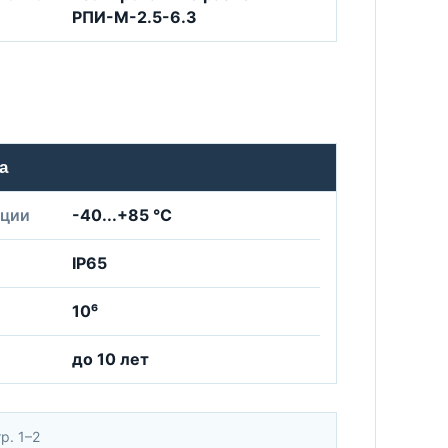
РПИ-М-2.5-6.3
а
ации
-40...+85 °C
IP65
10⁶
до 10 лет
р. 1–2