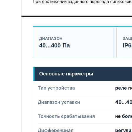
При достижении заданного перепада силиконов
ДИАПАЗОН
ЗАЩ
40...400 Па
IP6
Основные параметры
Тип устройства
реле п
Диапазон уставки
40...4
Точность срабатывания
не бол
Дифференциал
регули