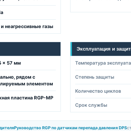
Па
 и неагрессивные газы
Эксплуатация и защит
5 × 57 мм
Температура эксплуат
ально, рядом с
Степень защиты
олируемым элементом
Количество циклов
жная пластина RGP-MP
Срок службы
дителя
Руководство RGP по датчикам перепада давления DPS
ст