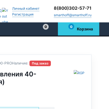
8(800)302-57-71
Личный кабинет
Регистрация
smarthoff@smarthoff.ru
0
0
Корзина
Избранное
0-PRO
Наличие:
Под заказ
вления 40-
я)