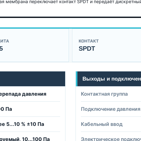
ая мембрана переключает контакт SPDT и передаёт дискретный 
ИТА
КОНТАКТ
5
SPDT
Выходы и подключен
ерепада давления
Контактная группа
00 Па
Подключение давления
ее 5...10 % ±10 Па
Кабельный ввод
руемый, 10...100 Па
Электрическое подклю