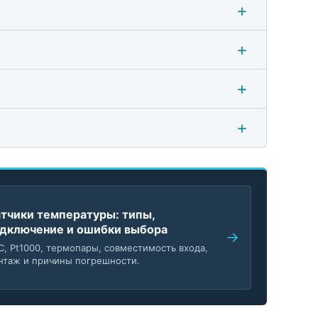
тчики температуры: типы,
дключение и ошибки выбора
C, Pt1000, термопары, совместимость входа,
нтаж и причины погрешности.