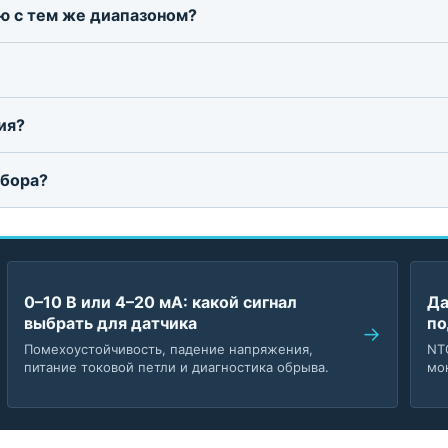
ю с тем же диапазоном?
ия?
дбора?
0–10 В или 4–20 мА: какой сигнал
Да
выбрать для датчика
по
Помехоустойчивость, падение напряжения,
NT
питание токовой петли и диагностика обрыва.
мо