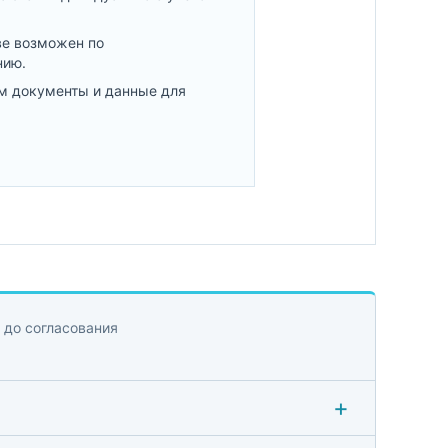
ве возможен по
нию.
м документы и данные для
 до согласования