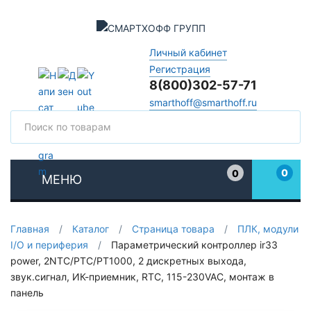
Личный кабинет
Регистрация
8(800)302-57-71
smarthoff@smarthoff.ru
Поиск
Поис
0
0
МЕНЮ
Избранное
Главная
/
Каталог
/
Страница товара
/
ПЛК, модули
I/O и периферия
/
Параметрический контроллер ir33
power, 2NTC/PTC/PT1000, 2 дискретных выхода,
звук.сигнал, ИК-приемник, RTC, 115-230VAC, монтаж в
панель