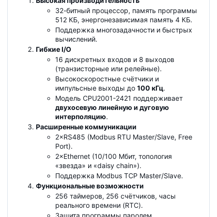
Высокая производительность
32-битный процессор, память программы
512 КБ, энергонезависимая память 4 КБ.
Поддержка многозадачности и быстрых
вычислений.
Гибкие I/O
16 дискретных входов и 8 выходов
(транзисторные или релейные).
Высокоскоростные счётчики и
импульсные выходы до
100 кГц
.
Модель CPU2001-2421 поддерживает
двухосевую линейную и дуговую
интерполяцию
.
Расширенные коммуникации
2×RS485 (Modbus RTU Master/Slave, Free
Port).
2×Ethernet (10/100 Мбит, топология
«звезда» и «daisy chain»).
Поддержка Modbus TCP Master/Slave.
Функциональные возможности
256 таймеров, 256 счётчиков, часы
реального времени (RTC).
Защита программы паролем.