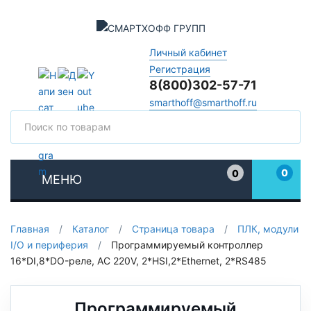
Личный кабинет
Регистрация
8(800)302-57-71
smarthoff@smarthoff.ru
Поиск
Поис
0
0
МЕНЮ
Избранное
Главная
/
Каталог
/
Страница товара
/
ПЛК, модули
I/O и периферия
/
Программируемый контроллер
16*DI,8*DO-реле, AC 220V, 2*HSI,2*Ethernet, 2*RS485
Программируемый