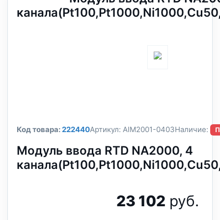
канала(Pt100,Pt1000,Ni1000,Cu50
Код товара:
222440
Артикул:
AIM2001-0403
Наличие:
П
Модуль ввода RTD NA2000, 4
канала(Pt100,Pt1000,Ni1000,Cu50
23 102
руб.