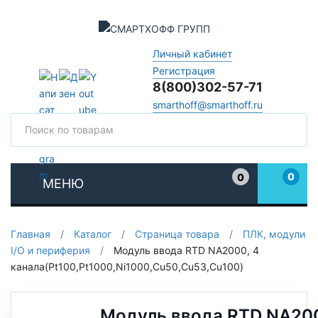
Личный кабинет
Регистрация
8(800)302-57-71
smarthoff@smarthoff.ru
Поиск
Поис
0
0
МЕНЮ
Избранное
Главная
/
Каталог
/
Страница товара
/
ПЛК, модули
I/O и периферия
/
Модуль ввода RTD NA2000, 4
канала(Pt100,Pt1000,Ni1000,Cu50,Cu53,Cu100)
Модуль ввода RTD NA200