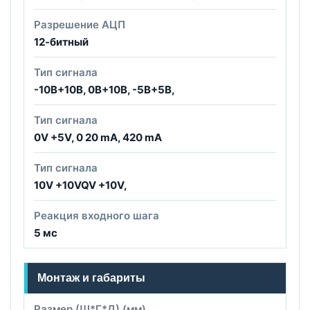
Разрешение АЦП
12-битный
Тип сигнала
-10В+10В, 0В+10В, -5В+5В,
Тип сигнала
0V +5V, 0 20 mA, 420 mA
Тип сигнала
10V +10VQV +10V,
Реакция входного шага
5 мс
Монтаж и габариты
Размер (Ш*Г*Д) (мм)