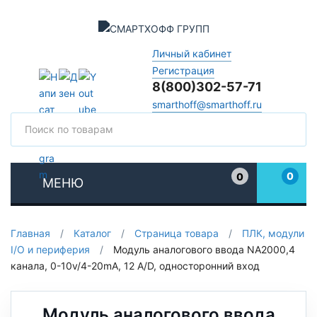
Личный кабинет
Регистрация
8(800)302-57-71
smarthoff@smarthoff.ru
Поиск
Поис
0
0
МЕНЮ
Избранное
Главная
/
Каталог
/
Страница товара
/
ПЛК, модули
I/O и периферия
/
Модуль аналогового ввода NA2000,4
канала, 0-10v/4-20mA, 12 А/D, односторонний вход
Модуль аналогового ввода