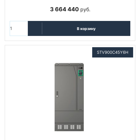
3 664 440
руб.
В корзину
STV900C45Y6H