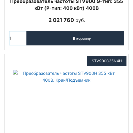
Преобразователь частоты STV900 G-тип: 355
кВт (P-тип: 400 кВт) 400В
2 021 760
руб.
В корзину
STV900C35N4H