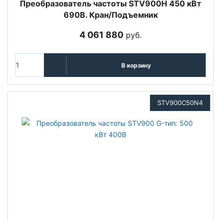
Преобразователь частоты STV900H 450 кВт
690В. Кран/Подъемник
4 061 880
руб.
В корзину
STV900C50N4